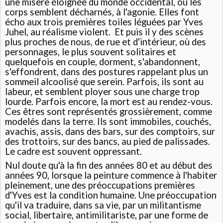
une misère éloignée du monde occidental, où les
corps semblent décharnés, à l'agonie. Elles font
écho aux trois premières toiles léguées par Yves
Juhel, au réalisme violent. Et puis il y d
es scènes
plus proches de nous, de rue et d'intérieur, où des
personnages, le plus souvent solitaires et
quelquefois en couple, dorment, s'abandonnent,
s'effondrent, dans des postures rappelant plus un
sommeil alcoolisé que serein. Parfois, ils sont au
labeur, et semblent ployer sous une charge trop
lourde. Parfois encore, la mort est au rendez-vous.
Ces êtres sont représentés grossièrement, comme
modelés dans la terre. Ils sont immobiles, couchés,
avachis, assis, dans des bars, sur des comptoirs, sur
des trottoirs, sur des bancs, au pied de palissades.
Le cadre est souvent oppressant.
Nul doute qu'à la fin des années 80 et au début des
années 90, lorsque la peinture commence à l'habiter
pleinement, une des préoccupations premières
d'Yves est la condition humaine. Une préoccupation
qu'il va traduire, dans sa vie, par un militantisme
social, libertaire, antimilitariste, par une forme de