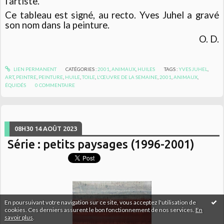
l'artiste.
Ce tableau est signé, au recto. Yves Juhel a gravé
son nom dans la peinture.
O. D.
LIEN PERMANENT
CATÉGORIES :
2001
,
ANIMAUX
,
HUILES
TAGS :
YVES JUHEL
,
ART
,
PEINTRE
,
PEINTURE
,
HUILE
,
TOILE
,
L'ŒUVRE DE LA SEMAINE
,
2001
,
ANIMAUX
,
ÉQUIDÉS
0
COMMENTAIRE
08H30
14
AOÛT 2023
Série : petits paysages (1996-2001)
En poursuivant votre navigation sur ce site, vous acceptez l'utilisation de
cookies. Ces derniers assurent le bon fonctionnement de nos services.
En
savoir plus
.