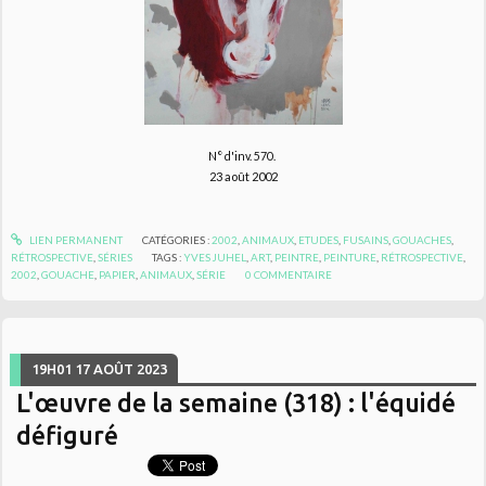
N° d'inv. 570.
23 août 2002
LIEN PERMANENT
CATÉGORIES :
2002
,
ANIMAUX
,
ETUDES
,
FUSAINS
,
GOUACHES
,
RÉTROSPECTIVE
,
SÉRIES
TAGS :
YVES JUHEL
,
ART
,
PEINTRE
,
PEINTURE
,
RÉTROSPECTIVE
,
2002
,
GOUACHE
,
PAPIER
,
ANIMAUX
,
SÉRIE
0
COMMENTAIRE
19H01
17
AOÛT 2023
L'œuvre de la semaine (318) : l'équidé
défiguré