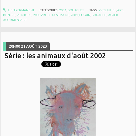
LIEN PERMANENT
CATÉGORIES :
2001
,
GOUACHES
TAGS :
YVES JUHEL
,
ART
,
PEINTRE
,
PEINTURE
,
L'ŒUVRE DE LA SEMAINE
,
2001
,
FUSAIN
,
GOUACHE
,
PAPIER
0
COMMENTAIRE
20H00
21
AOÛT 2023
Série : les animaux d'août 2002