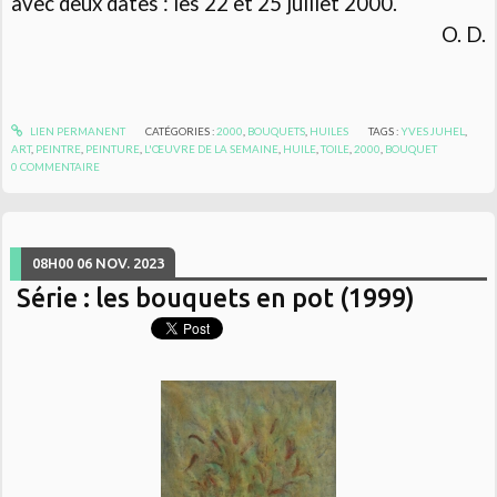
avec deux dates : les 22 et 25 juillet 2000.
O. D.
LIEN PERMANENT
CATÉGORIES :
2000
,
BOUQUETS
,
HUILES
TAGS :
YVES JUHEL
,
ART
,
PEINTRE
,
PEINTURE
,
L'ŒUVRE DE LA SEMAINE
,
HUILE
,
TOILE
,
2000
,
BOUQUET
0
COMMENTAIRE
08H00
06
NOV. 2023
Série : les bouquets en pot (1999)