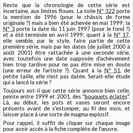
Reste que la chronologie de cette série est
incertaine, aux limites floues. La toile
N° 322
porte
la mention de 1996 (pour le châssis de forme
originale ?) mais a bien été achevée en mai 1999; la
N° 3
porte la date du 11 juin 1997 (pour le fond ?)
et a été terminée en avril 1999; quant à la
N° 17
,
elle semble, par le style, faire partie de cette
première série, mais par les dates (de juillet 2000 à
août 2001) être rattachée à une seconde série,
avec toutefois une date supposée d'achèvement
bien trop tardive pour ne pas être mise en doute
(une erreur de l'artiste ?). Quant à la
N° 51
, de
petite taille, elle n'est pas datée. Serait-elle étude
qui a lancé la série ?
Toujours est-il que cette série annonce bien celle,
peinte entre 1999 et 2001, des "
bouquets éclatés
".
Là, au début, les pots et vases seront encore
présents avant de s'estomper, au fil des mois, et
laisser place à une sorte de magma explosif.
Pour rappel, il suffit de cliquer sur chaque image
pour avoir accès à la fiche complète de l'œuvre.