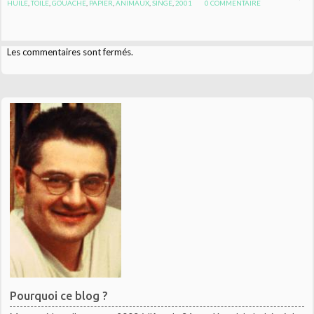
HUILE
,
TOILE
,
GOUACHE
,
PAPIER
,
ANIMAUX
,
SINGE
,
2001
0
COMMENTAIRE
Les commentaires sont fermés.
Pourquoi ce blog ?