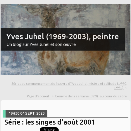
Yves Juhel (1969-2003), peintre
Un blog sur Yves Juhel et son œuvre
Série : au commencement de l'œuvre d'Yves Juhel, misère et solitude (1990,
1991)
Page d'accueil
L'œuvre de la semaine (320) : au cœur du cadre
19H30
04
SEPT. 2023
Série : les singes d'août 2001