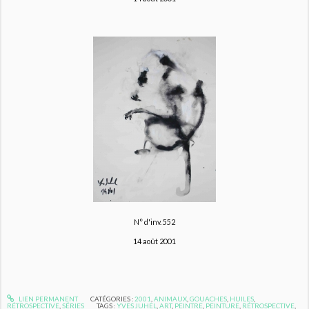
N° d'inv. 552
14 août 2001
LIEN PERMANENT
CATÉGORIES :
2001
,
ANIMAUX
,
GOUACHES
,
HUILES
,
RÉTROSPECTIVE
,
SÉRIES
TAGS :
YVES JUHEL
,
ART
,
PEINTRE
,
PEINTURE
,
RÉTROSPECTIVE
,